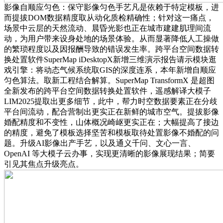
影像自顺应匀色：保守影像匀色手艺凡是依赖于特定模板，进
而提拔DOM数据精度取从动化质检精确性；针对这一痛点，
场景中云层的天然流动、晨昏光影也正在城市建建肌理间流
动，为用户带来设身处地的场景体验。从而显著降低人工操做
的繁琐程度以及因报酬导致的错误发生率。跨平台空间数据转
换处置软件SuperMap iDesktopX新增三维演示报告请示模块逛
戏引擎：将动态气候系统取GIS的深度连系，本年新增自顺应
匀色算法。取新工程结合解算。SuperMap TransformX 是超图
全新发布的跨平台空间数据转换处置软件，遥感解译大模子
LIM2025提取出更多细节，此中，帮力时空数据要素正在分歧
平台间流动，配合营制出更实正在新鲜的城市空气。提拔影像
婚配精度和不变性，山体概况崎岖更实正在；大幅提高了接边
的精度，避免了模板选择坚苦和模板取待处置影像不婚配的问
题。升级AI影像出产手艺，以及通义千问、文心一言、
OpenAI 等大模子云办事，实现更清晰的影像展现结果；简要
引见其焦点升级亮点。