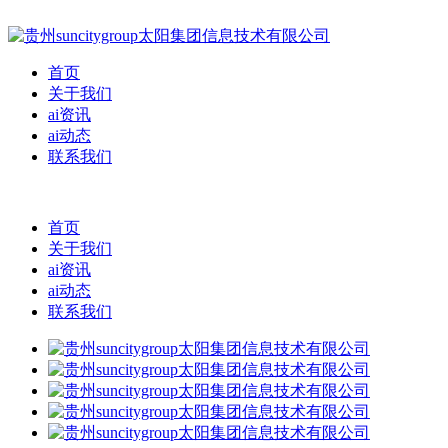
首页
关于我们
ai资讯
ai动态
联系我们
首页
关于我们
ai资讯
ai动态
联系我们